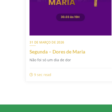
31 DE MARÇO DE 2026
Segunda – Dores de Maria
Não foi só um dia de dor
9 sec read