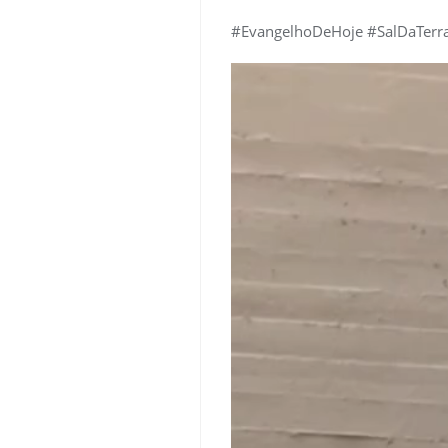
#EvangelhoDeHoje #SalDaTer