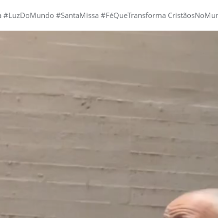
ra #LuzDoMundo #SantaMissa #FéQueTransforma CristãosNoMu