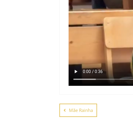
Navegação
de
Mãe Rainha
Post